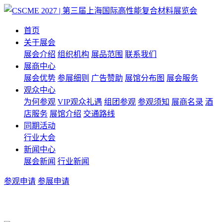
首页
关于展会
展会介绍
组织机构
展品范围
联系我们
展商中心
展会优势
参展细则
广告赞助
展馆分布图
展会服务
观众中心
为何参观
VIP观众礼遇
组团参观
参观须知
展商名录
酒
店服务
展馆介绍
交通路线
同期活动
行业大会
新闻中心
展会新闻
行业新闻
参观申请
参展申请