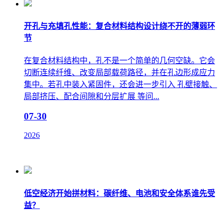
开孔与充填孔性能：复合材料结构设计绕不开的薄弱环
节
在复合材料结构中，孔不是一个简单的几何空缺。它会
切断连续纤维、改变局部载荷路径，并在孔边形成应力
集中。若孔中装入紧固件，还会进一步引入 孔壁接触、
局部挤压、配合间隙和分层扩展 等问...
07-30
2026
低空经济开始拼材料：碳纤维、电池和安全体系谁先受
益？