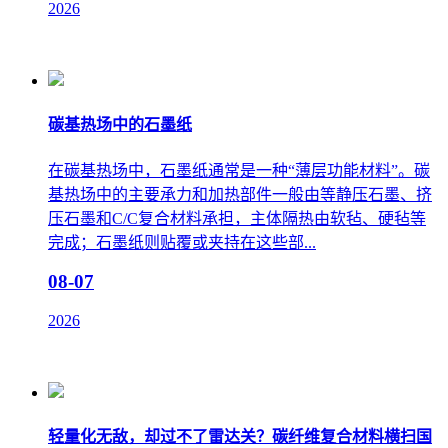
2026
碳基热场中的石墨纸
在碳基热场中，石墨纸通常是一种“薄层功能材料”。碳
基热场中的主要承力和加热部件一般由等静压石墨、挤
压石墨和C/C复合材料承担，主体隔热由软毡、硬毡等
完成；石墨纸则贴覆或夹持在这些部...
08-07
2026
轻量化无敌，却过不了雷达关？碳纤维复合材料横扫国