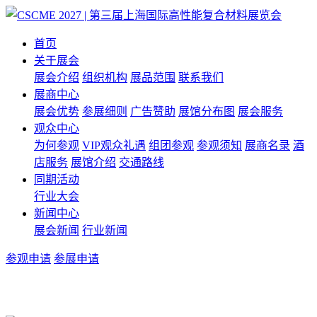
首页
关于展会
展会介绍
组织机构
展品范围
联系我们
展商中心
展会优势
参展细则
广告赞助
展馆分布图
展会服务
观众中心
为何参观
VIP观众礼遇
组团参观
参观须知
展商名录
酒
店服务
展馆介绍
交通路线
同期活动
行业大会
新闻中心
展会新闻
行业新闻
参观申请
参展申请