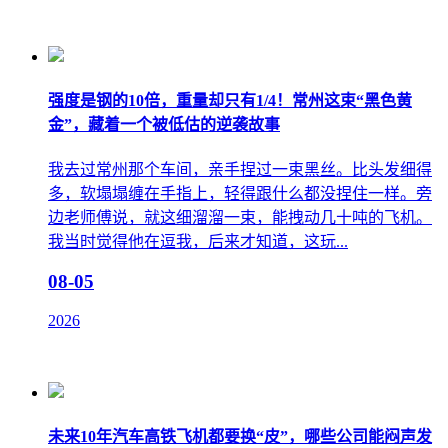
强度是钢的10倍，重量却只有1/4！常州这束“黑色黄
金”，藏着一个被低估的逆袭故事
我去过常州那个车间，亲手捏过一束黑丝。比头发细得
多，软塌塌缠在手指上，轻得跟什么都没捏住一样。旁
边老师傅说，就这细溜溜一束，能拽动几十吨的飞机。
我当时觉得他在逗我，后来才知道，这玩...
08-05
2026
未来10年汽车高铁飞机都要换“皮”，哪些公司能闷声发