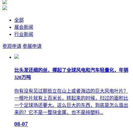
全部
展会新闻
行业新闻
参观申请
参展申请
比头发还细的丝，撑起了全球风电和汽车轻量化，年销
320万吨
你有没有见过那些立在山上或者海边的巨大风电叶片？
一根叶片就有上百米长，转起来的时候，扫过的面积比
一个足球场还要大。这么巨大的东西，到底是怎么造出
来的？它不是一整块金属，也不是纯塑料...
08-07