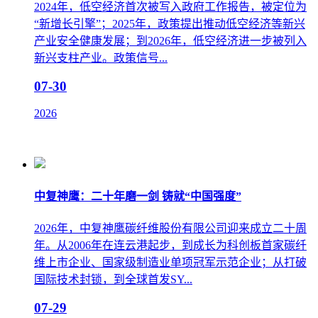
2024年，低空经济首次被写入政府工作报告，被定位为
“新增长引擎”；2025年，政策提出推动低空经济等新兴
产业安全健康发展；到2026年，低空经济进一步被列入
新兴支柱产业。政策信号...
07-30
2026
中复神鹰：二十年磨一剑 铸就“中国强度”
2026年，中复神鹰碳纤维股份有限公司迎来成立二十周
年。从2006年在连云港起步，到成长为科创板首家碳纤
维上市企业、国家级制造业单项冠军示范企业；从打破
国际技术封锁，到全球首发SY...
07-29