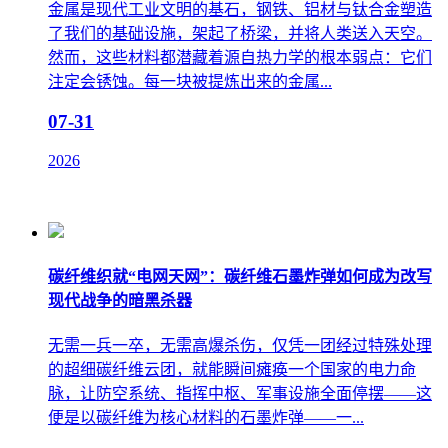
​金属是现代工业文明的基石，钢铁、铝材与钛合金塑造
了我们的基础设施，架起了桥梁，并将人类送入天空。
然而，这些材料都潜藏着源自热力学的根本弱点：它们
注定会锈蚀。每一块被提炼出来的金属...
07-31
2026
碳纤维织就“电网天网”：碳纤维石墨炸弹如何成为改写
现代战争的暗黑杀器
无需一兵一卒，无需高爆杀伤，仅凭一团经过特殊处理
的超细碳纤维云团，就能瞬间瘫痪一个国家的电力命
脉，让防空系统、指挥中枢、军事设施全面停摆——这
便是以碳纤维为核心材料的石墨炸弹——一...