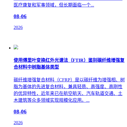
医疗康复和军事领域，但长期面临一个...
08-06
2026
使用傅里叶变换红外光谱法（FTIR）鉴别碳纤维增强复
合材料中树脂基体类型
碳纤维增强复合材料（CFRP）是以碳纤维为增强相、树
脂为基体的先进复合材料，兼具轻质、高强度、高刚性
的优异特性，近年来已在航空航天、汽车轨道交通、土
木建筑等众多领域实现规模化应用。...
08-06
2026