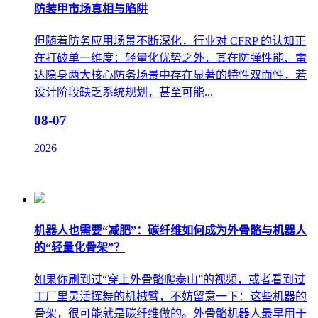
防装甲市场真相与陷阱
但随着防务应用场景不断深化，行业对 CFRP 的认知正
在打破单一维度：轻量化优势之外，其在防弹性能、雷
达隐身两大核心防务场景中存在显著的特性双面性，若
设计阶段缺乏系统规划，甚至可能...
08-07
2026
机器人也需要“减肥”：碳纤维如何成为外骨骼与机器人
的“轻量化骨架”？
如果你刷到过“穿上外骨骼爬泰山”的视频，或者看到过
工厂里灵活挥舞的机械臂，不妨留意一下：这些机器的
骨架，很可能就是碳纤维做的。外骨骼机器人最早用于