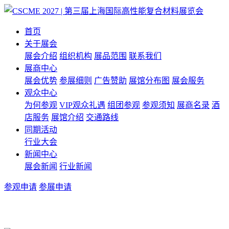
首页
关于展会
展会介绍
组织机构
展品范围
联系我们
展商中心
展会优势
参展细则
广告赞助
展馆分布图
展会服务
观众中心
为何参观
VIP观众礼遇
组团参观
参观须知
展商名录
酒
店服务
展馆介绍
交通路线
同期活动
行业大会
新闻中心
展会新闻
行业新闻
参观申请
参展申请