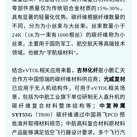
零部件质量仅为传统铝合金材质的15%-30%，
具有显著的轻量化优势。碳纤维根据纤维数量的
不同，分为为小丝束与大丝束。丝束数量小于
24K（1K为一束有1000根丝）的碳纤维称为小
丝束，主要用于国防军工、航空航天等高端技术
领域，也被为“宇航级材料”。
结合eVTOL相关应用来看，
吉林化纤
是小鹏汇天
合作方中国恒瑞的碳纤维材料供应商；
光威复材
已应用于无人机结构件，可用于eVTOL相关场
景，包括为中航工业旗下单位研制无人直升机的
碳纤维复合材料整体结构等；
中复神鹰
SYT55G
（T800）碳纤维通过中国商飞PCD 预
批准并取得材料规范；中航高科复合材料原材料
产品能够满足低空飞行器设计要求，多个飞行汽