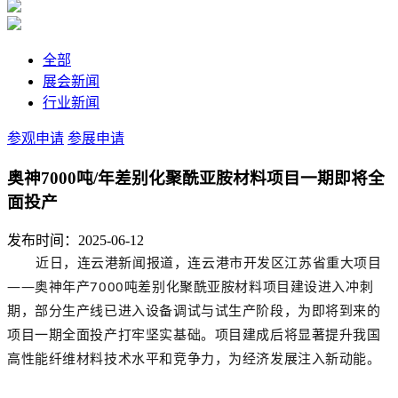
全部
展会新闻
行业新闻
参观申请
参展申请
奥神7000吨/年差别化聚酰亚胺材料项目一期即将全
面投产
发布时间：2025-06-12
近日，连云港新闻报道，连云港市开发区江苏省重大项目
——奥神年产7000吨差别化聚酰亚胺材料项目建设进入冲刺
期，部分生产线已进入设备调试与试生产阶段，为即将到来的
项目一期全面投产打牢坚实基础。项目建成后将显著提升我国
高性能纤维材料技术水平和竞争力，为经济发展注入新动能。