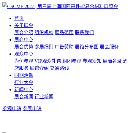
首页
关于展会
展会介绍
组织机构
展品范围
联系我们
展商中心
展会优势
参展细则
广告赞助
展馆分布图
展会服务
观众中心
为何参观
VIP观众礼遇
组团参观
参观须知
展商名录
酒
店服务
展馆介绍
交通路线
同期活动
行业大会
新闻中心
展会新闻
行业新闻
参观申请
参展申请