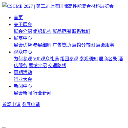
首页
关于展会
展会介绍
组织机构
展品范围
联系我们
展商中心
展会优势
参展细则
广告赞助
展馆分布图
展会服务
观众中心
为何参观
VIP观众礼遇
组团参观
参观须知
展商名录
酒
店服务
展馆介绍
交通路线
同期活动
行业大会
新闻中心
展会新闻
行业新闻
参观申请
参展申请