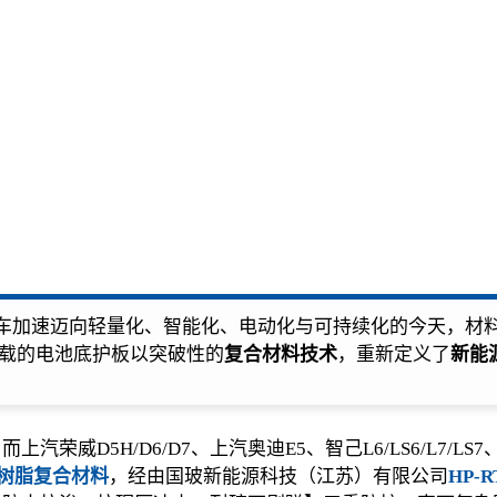
车加速迈向轻量化、智能化、电动化与可持续化的今天，材
搭载的电池底护板以突破性的
复合材料技术
，重新定义了
新能
威D5H/D6/D7、上汽奥迪E5、智己L6/LS6/L7/L
树脂复合材料
，经由国玻新能源科技（江苏）有限公司
HP