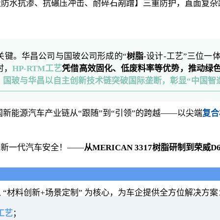
7级防水抗渗、抗碾压冲击、耐碎石剐蹭】三重防护，直面复
关键。华昌公司与国玻公司形成的“
树脂
-设计-工艺”三位
时，
HP-RTM工艺
凭借高效固化、低废料率等优势，推动绿
，国玻与华昌以自主创新技术链突破国际垄断，彰显“中国智
新能源汽车产业链从“跟随”到“引领”的跨越——以尖端
复合
了新一代汽车安全！——
从MERICAN 3317树脂研制到荣威
“材料创新+场景定制” 为核心，为车企提供全方位解决方案
工艺
；