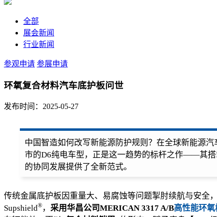
全部
展会新闻
行业新闻
参观申请
参展申请
环氧复合材料汽车底护板问世
发布时间：2025-05-27
中国智造如何改写新能源防护规则？在全球新能源汽
市的D6纯电车型，正是这一趋势的标杆之作——其
的协同发展提供了全新范式。
传统金属底护板因重量大、易腐蚀等问题掣肘续航与安全，而上汽荣
®
Supshield
，
采用华昌公司MERICAN 3317 A/B
高性能环氧