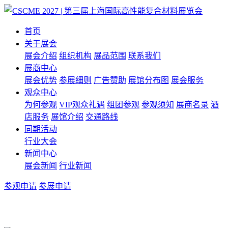
首页
关于展会
展会介绍
组织机构
展品范围
联系我们
展商中心
展会优势
参展细则
广告赞助
展馆分布图
展会服务
观众中心
为何参观
VIP观众礼遇
组团参观
参观须知
展商名录
酒
店服务
展馆介绍
交通路线
同期活动
行业大会
新闻中心
展会新闻
行业新闻
参观申请
参展申请