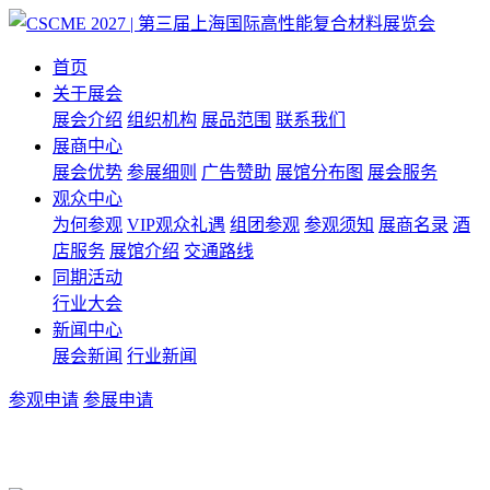
首页
关于展会
展会介绍
组织机构
展品范围
联系我们
展商中心
展会优势
参展细则
广告赞助
展馆分布图
展会服务
观众中心
为何参观
VIP观众礼遇
组团参观
参观须知
展商名录
酒
店服务
展馆介绍
交通路线
同期活动
行业大会
新闻中心
展会新闻
行业新闻
参观申请
参展申请