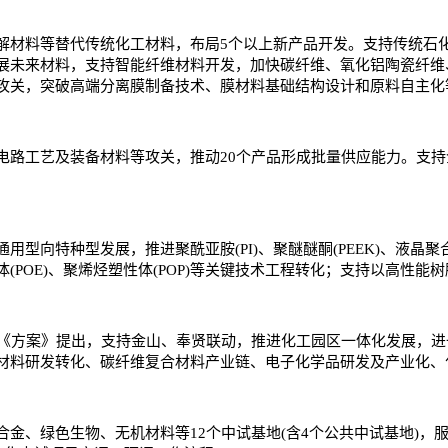
解材料等替代传统化工材料，布局5个以上新产品开发。支持传统石化
展未来材料，支持智能纤维材料开发，加快碳纤维、氧化铝陶瓷纤维
攻关，突破高端分离膜制备技术、膜材料基础结构设计和原料自主化
电路工艺及装备材料等攻关，推动20个产品形成批量供应能力。支
型向特种型发展，推进聚酰亚胺(PI)、聚醚醚酮(PEEK)、液晶聚
POE)、聚烯烃塑性体(POP)等关键技术工程转化；支持以高性能
间。《方案》提出，支持金山、奉贤联动，推进化工园区一体化发展，
材料研发转化、碳纤维复合材料产业链、电子化学品研发及产业化、
金、绿色生物、无机材料等12个中试基地(含4个公共中试基地)，