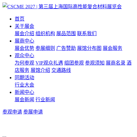
首页
关于展会
展会介绍
组织机构
展品范围
联系我们
展商中心
展会优势
参展细则
广告赞助
展馆分布图
展会服务
观众中心
为何参观
VIP观众礼遇
组团参观
参观须知
展商名录
酒
店服务
展馆介绍
交通路线
同期活动
行业大会
新闻中心
展会新闻
行业新闻
参观申请
参展申请