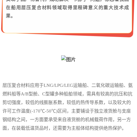
在船用层压复合材料领域取得里程碑意义的重大技术成
果。
层压复合材料应用于LNG/
LPG
/LEG运输船、二氧化碳运输船、氨
燃料船等A/B型舱、C型罐多种船舶领域，需具有较高的抗压和抗
剪切强度，较低的
线膨胀系数
，较低的热传导系数，以及较大的
许可工作温度(-170℃-50℃)区间，主要铺设于独立液货舱与支座
钢结构之间，一方面要承受来自液货舱的机械载荷作用，另一方
面，在装载低温货品时，还需要为主船体结构提供绝热保护。