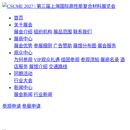
首页
关于展会
展会介绍
组织机构
展品范围
联系我们
展商中心
展会优势
参展细则
广告赞助
展馆分布图
展会服务
观众中心
为何参观
VIP观众礼遇
组团参观
参观须知
展商名录
酒
店服务
展馆介绍
交通路线
同期活动
行业大会
新闻中心
展会新闻
行业新闻
参观申请
参展申请