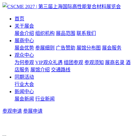
首页
关于展会
展会介绍
组织机构
展品范围
联系我们
展商中心
展会优势
参展细则
广告赞助
展馆分布图
展会服务
观众中心
为何参观
VIP观众礼遇
组团参观
参观须知
展商名录
酒
店服务
展馆介绍
交通路线
同期活动
行业大会
新闻中心
展会新闻
行业新闻
参观申请
参展申请