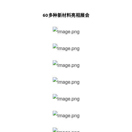
60多种新材料亮相展会