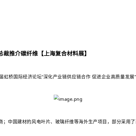
客总裁推介碳纤维【上海复合材料展】
七届虹桥国际经济论坛“深化产业链供应链合作 促进企业高质量发展
商；中国建材的风电叶片、玻璃纤维等海外生产项目，部分采用了