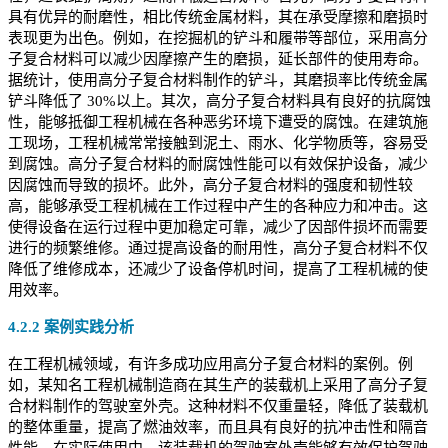
具有优异的耐磨性，相比传统金属材料，其在承受摩擦和磨损时
表现更为出色。例如，在挖掘机的铲斗和履带等部位，采用高分
子复合材料可以减少因摩擦产生的磨损，延长部件的使用寿命。
据统计，使用高分子复合材料制作的铲斗，其磨损率比传统金属
铲斗降低了 30%以上。其次，高分子复合材料具有良好的抗腐蚀
性，能够抵御工程机械在各种恶劣环境下遭受的腐蚀。在建筑施
工现场，工程机械常常接触到泥土、雨水、化学物质等，容易受
到腐蚀。高分子复合材料的耐腐蚀性能可以有效保护设备，减少
因腐蚀而导致的损坏。此外，高分子复合材料的强度和韧性较
高，能够承受工程机械在工作过程中产生的各种应力和冲击。这
使得设备在运行过程中更加稳定可靠，减少了因部件损坏而需要
进行的频繁维修。通过提高设备的耐用性，高分子复合材料不仅
降低了维修成本，还减少了设备停机时间，提高了工程机械的使
用效率。
4.2.2 案例实践分析
在工程机械领域，有许多成功应用高分子复合材料的案例。例
如，某知名工程机械制造商在其生产的装载机上采用了高分子复
合材料制作的驾驶室外壳。这种材料不仅重量轻，降低了装载机
的整体重量，提高了燃油效率，而且具有良好的抗冲击性和隔音
性能。在实际使用中，该装载机的驾驶室外壳能够有效保护驾驶