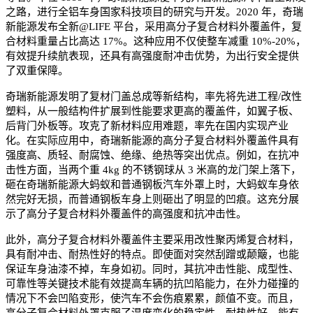
之路，进行全铝车身国家科技项目的研究与开发。2020 年，奇瑞
新能源发布全新@LIFE 平台，采用高分子复合材料外覆盖件，复
合材料重量占比高达 17%。这种应用不仅使整车减重 10%-20%，
有效提升续航表现，还具有高强度耐冲击优势，为出行安全提供
了双重保障。
奇瑞新能源发明了复材门盖总成等新结构，率先将先进工程/改性
塑料，从一般结构件扩展到性能要求更高的覆盖件，如翼子板、
后背门外板等。攻克了新材料应用难题，率先在国内实现产业
化。在实际应用中，奇瑞新能源的高分子复合材料外覆盖件具有
强度高、质轻、耐腐蚀、绝缘、绝热等突出优点。例如，在抗冲
击性方面，当两个重 4kg 的不锈钢球从 3 米高的龙门架上落下，
砸在奇瑞新能源大蚂蚁和普通钢板汽车外罩上时，大蚂蚁车身依
然完好无损，而普通钢板车身上则砸出了明显的凹痕。这充分展
示了高分子复合材料外覆盖件的高强度和抗冲击性。
此外，高分子复合材料外覆盖件主要采用改性聚丙烯复合材料，
具有耐冲击、耐热性好的特点。即使面对突然刮蹭或颠簸，也能
保证车身油漆不掉，车身如初。同时，其抗冲击性能、成型性、
可靠性等关键技术能有效提高车辆的抗凹陷能力，在外力碰撞的
情况下不会凹陷变形，使汽车不会伤痕累累，颜值不变。而且，