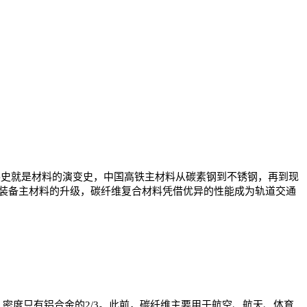
展史就是材料的演变史，中国高铁主材料从碳素钢到不锈钢，再到现
装备主材料的升级，碳纤维复合材料凭借优异的性能成为轨道交通
度只有铝合金的2/3。此前，碳纤维主要用于航空、航天、体育