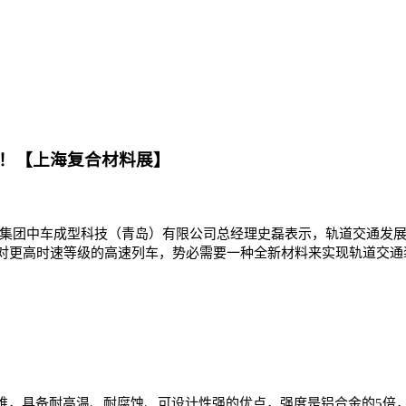
颈！【上海复合材料展】
中车集团中车成型科技（青岛）有限公司总经理史磊表示，轨道交通发
对更高时速等级的高速列车，势必需要一种全新材料来实现轨道交通
，具备耐高温、耐腐蚀、可设计性强的优点，强度是铝合金的5倍，密