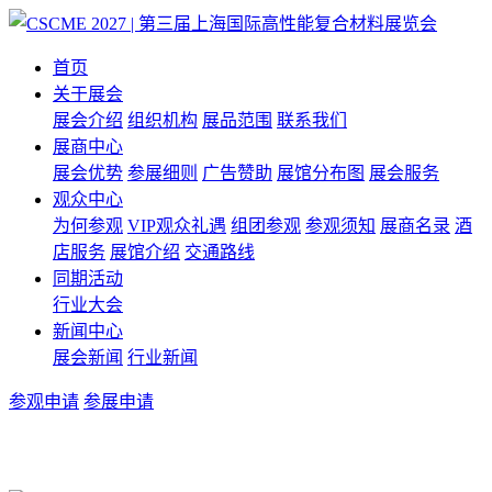
首页
关于展会
展会介绍
组织机构
展品范围
联系我们
展商中心
展会优势
参展细则
广告赞助
展馆分布图
展会服务
观众中心
为何参观
VIP观众礼遇
组团参观
参观须知
展商名录
酒
店服务
展馆介绍
交通路线
同期活动
行业大会
新闻中心
展会新闻
行业新闻
参观申请
参展申请