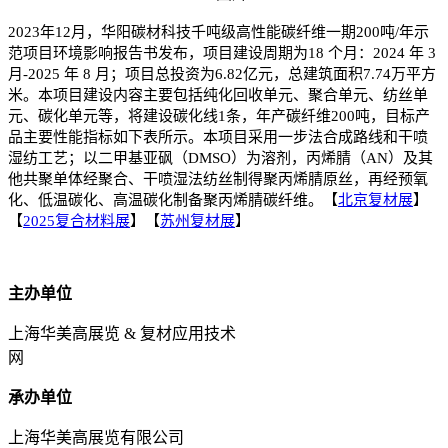
2023年12月，华阳碳材科技千吨级高性能碳纤维一期200吨/年示
范项目环境影响报告书发布，项目建设周期为18 个月：2024 年 3
月-2025 年 8 月；项目总投资为6.82亿元，总建筑面积7.74万平方
米。本项目建设内容主要包括纯化回收单元、聚合单元、纺丝单
元、碳化单元等，将建设碳化线1条，年产碳纤维200吨，目标产
品主要性能指标如下表所示。本项目采用一步法合成路线和干喷
湿纺工艺；以
二甲基亚砜
（DMSO）为溶剂，丙烯腈（AN）及其
他共聚单体经聚合、干喷
湿法纺丝
制得聚丙烯腈原丝，再经预氧
化、低温碳化、高温碳化制备
聚丙烯腈碳纤维
。【
北京复材展
】
【
2025复合材料展
】【
苏州复材展
】
主办单位
上海华美高展览 & 复材应用技术
网
承办单位
上海华美高展览有限公司