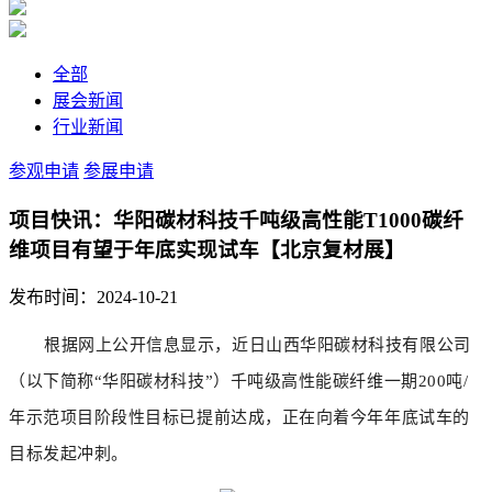
全部
展会新闻
行业新闻
参观申请
参展申请
项目快讯：华阳碳材科技千吨级高性能T1000碳纤
维项目有望于年底实现试车【北京复材展】
发布时间：2024-10-21
根据网上公开信息显示
，
近日
山西华阳碳材科技有限公司
（以下简称“华阳碳材科技”）千吨级高性能碳纤维一期200吨/
年示范项目
阶段性目标已提前达成，正在向着今年年底试车的
目标发起冲刺。