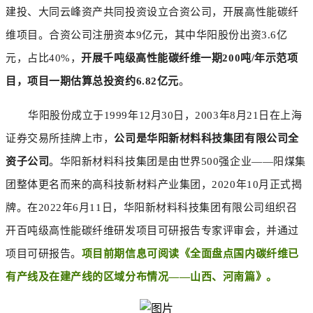
建投、大同云峰资产共同投资设立合资公司，开展高性能碳纤
维项目。合资公司注册资本9亿元，其中华阳股份出资3.6亿
元，占比40%，
开展千吨级高性能碳纤维一期200吨/年示范项
目
，项目一期估算总投资约6.82亿元
。
华阳股份
成立于1999年12月30日，2003年8月21日在上海
证券交易所挂牌上市，
公司是
华阳新材
料科技集团
有限公司全
资子公司
。
华阳新材料科技集团是由世界500强企业——阳煤集
团整体更名而来的高科技新材料产业集团，2020年10月正式揭
牌。在2022年6月11日，华阳新材料科技集团有限公司组织召
开百吨级高性能碳纤维研发项目可研报告专家评审会，并通过
项目可研报告。
项目前期信息可阅读
《全面盘点国内碳纤维已
有产线及在建产线的区域分布情况——山西、河南篇》
。