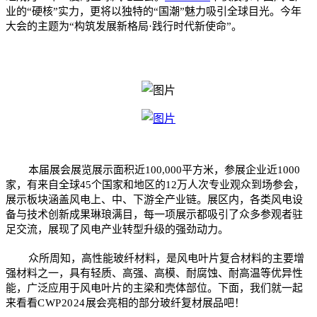
业的“硬核”实力，更将以独特的“国潮”魅力吸引全球目光。今年
大会的主题为“构筑发展新格局·践行时代新使命”。
本届展会展览展示面积近100,000平方米，参展企业近1000
家，有来自全球45个国家和地区的12万人次专业观众到场参会，
展区内，各类风电设
展示板块涵盖风电上、中、下游全产业链。
备与技术创新成果琳琅满目，每一项展示都吸引了众多参观者驻
足交流，展现了风电产业转型升级的强劲动力。
众所周知，高性能玻纤材料，是风电叶片复合材料的主要增
强材料之一，具有轻质、高强、高模、耐腐蚀、耐高温等优异性
能，广泛应用于风电叶片的主梁和壳体部位。下面，我们就一起
来看看
CWP2024
展会亮相的部分玻纤复材展品吧！