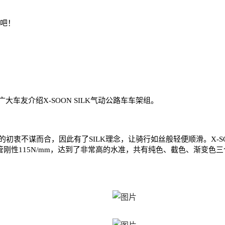
看吧！
广大车友介绍X-SOON SILK气动公路车车架组。
谋而合，因此有了SILK理念，让骑行如丝般轻便顺滑。X-SOON SI
管刚性115N/mm，达到了非常高的水准，共有纯色、截色、渐变色三