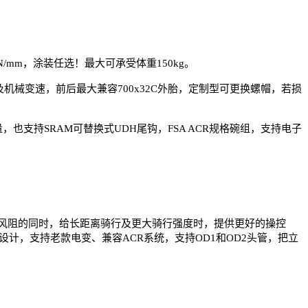
8N/mm，涂装任选！最大可承受体重150kg。
支持电子及机械变速，前后最大兼容700x32C外胎，定制型可更换螺帽，若损
。
量，也支持SRAM可替换式UDH尾钩，FSA ACR规格碗组，支持电子
在降低风阻的同时，给长距离骑行及更大骑行强度时，提供更好的操控
计，支持老款电变、兼容ACR系统，支持OD1和OD2头管，把立