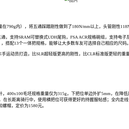
重量在790g内），将五通踩踏刚性做到了180N/mm以上，头管刚性11
采用T47螺纹五通，支持SRAM可替换式UDH尾钩，FSA ACR规格碗组，
XL），搭配13个一体把规格，能够让大多数车友可选择自己相应的尺码
组，专为车手运动员打造，比SLR超轻版更高的刚性，比CLR标准版更轻的重
计，400x100毛坯规格重量仅为315g，下把位单边外扩5mm，
，在长距离骑行中，使用横把位可获得更好的持握服帖感；全内走线设
螺丝和螺帽，定价为1580元。