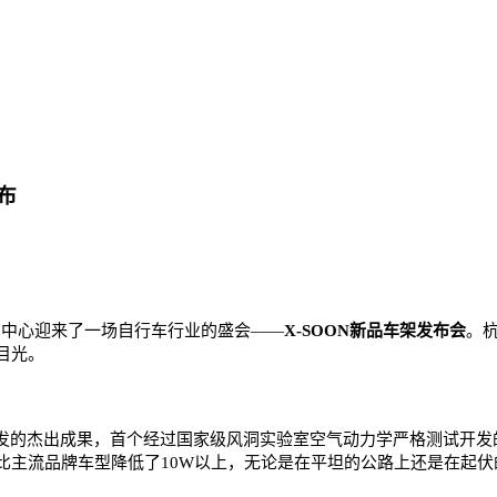
布
博览中心迎来了一场自行车行业的盛会——
X-SOON新品车架发布会
。
目光。
作研发的杰出成果，首个经过国家级风洞实验室空气动力学严格测试开
主流品牌车型降低了10W以上，无论是在平坦的公路上还是在起伏的