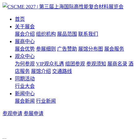
首页
关于展会
展会介绍
组织机构
展品范围
联系我们
展商中心
展会优势
参展细则
广告赞助
展馆分布图
展会服务
观众中心
为何参观
VIP观众礼遇
组团参观
参观须知
展商名录
酒
店服务
展馆介绍
交通路线
同期活动
行业大会
新闻中心
展会新闻
行业新闻
参观申请
参展申请