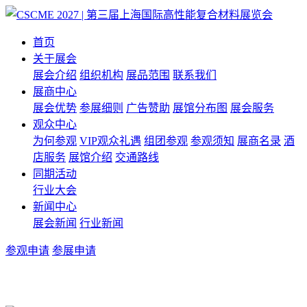
首页
关于展会
展会介绍
组织机构
展品范围
联系我们
展商中心
展会优势
参展细则
广告赞助
展馆分布图
展会服务
观众中心
为何参观
VIP观众礼遇
组团参观
参观须知
展商名录
酒
店服务
展馆介绍
交通路线
同期活动
行业大会
新闻中心
展会新闻
行业新闻
参观申请
参展申请