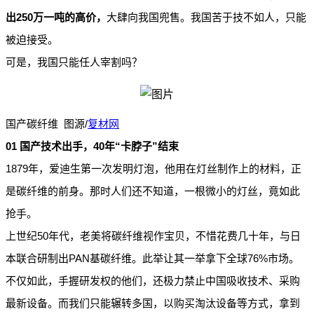
250
出
万一吨的高价，
大肆向我国兜售。我国苦于技不如人，只能
被迫接受。
可是，我国只能任人宰割吗？
/
国产碳纤维 图源
复材网
01
40
“
”
国产技术出手，
年
卡脖子
结束
1879
年，爱迪生第一次发明灯泡，他用在灯丝制作上的材料，正
是碳纤维的前身。那时人们还不知道，一根微小的灯丝，竟如此
抢手。
50
上世纪
年代，老美将碳纤维视作宝贝，不惜花费几十年，与日
PAN
76%
本联合研制出
基碳纤维。此举让其一举拿下全球
市场。
不仅如此，手握研发权的他们，还极力禁止中国吸收技术、采购
最新设备。而我们只能辗转多国，以购买淘汰设备等方式，拿到