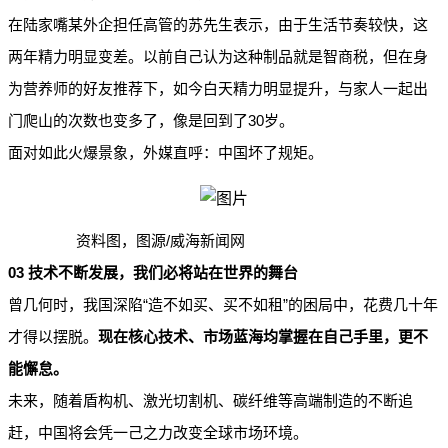
在陆家嘴某外企担任高管的苏先生表示，由于生活节奏较快，这
两年精力明显变差。以前自己认为这种制品就是智商税，但在身
为营养师的好友推荐下，如今白天精力明显提升，与家人一起出
30
门爬山的次数也变多了，像是回到了
岁。
面对如此火爆景象，外媒直呼：中国坏了规矩。
/
资料图，图源
威海新闻网
03
技术不断发展，我们必将站在世界的舞台
“
”
曾几何时，我国深陷
造不如买、买不如租
的困局中，花费几十年
才得以摆脱。
现在核心技术、市场蓝海均掌握在自己手里，更不
能懈怠。
未来，随着盾构机、激光切割机、碳纤维等高端制造的不断追
赶，中国将会凭一己之力改变全球市场环境。