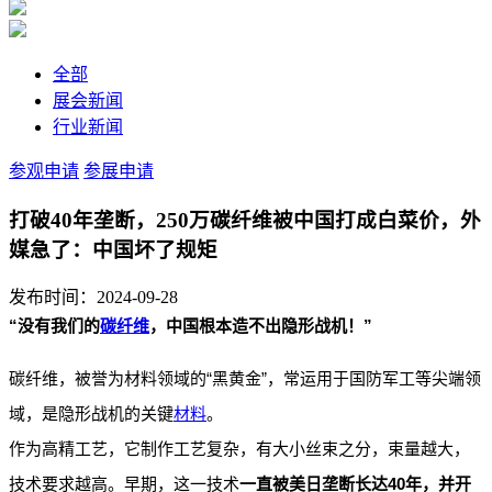
全部
展会新闻
行业新闻
参观申请
参展申请
打破40年垄断，250万碳纤维被中国打成白菜价，外
媒急了：中国坏了规矩
发布时间：2024-09-28
“
”
没有我们的
碳纤维
，中国根本造不出隐形战机！
“
”
碳纤维，被誉为材料领域的
黑黄金
，常运用于国防军工等尖端领
域，是隐形战机的关键
材料
。
作为高精工艺，它制作工艺复杂，有大小丝束之分，束量越大，
40
技术要求越高。早期，这一技术
一直被美日垄断长达
年，并开