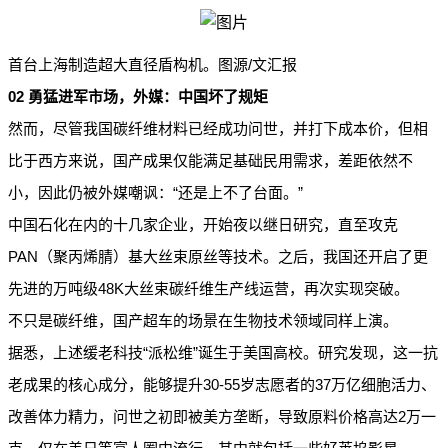
/
首台上海制造超大直径盾构机。图源
文汇报
02
勇猛进军市场，外媒：中国坏了规矩
然而，尽管我国碳纤维材料已经成功问世，并打下成本价，但相
比于西方来说，国产成果仅能满足基础民用需求，差距依然不
“
”
小，因此仍被外媒嘲讽：
还是上不了台面。
中国石化在内的十几家企业，开始夜以继日研究，直至攻克
PAN
（聚丙烯腈）基大丝束原丝等技术。之后，我国还开启了更
48K
先进的万吨级
大丝束碳纤维生产线运营，再次实现突破。
不只是碳纤维，国产超车的场景在生物技术领域同样上演。
“
”
据悉，上述缓老科技
派松维
诞生于美国高校。研究发现，这一抗
30-55
37
老成果的核心成分，能够提升
岁志愿者的
万亿细胞活力、
2
改善体力精力，问世之初即被美方垄断，导致原料价格高达
万一