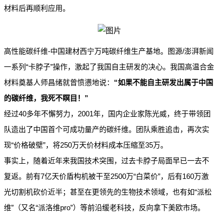
材料后再顺利应用。
-
/
高性能碳纤维
中国建材西宁万吨碳纤维生产基地。图源
澎湃新闻
“
”
一系列
卡脖子
操作，激起了我国自主研发的决心。我国高温合金
“
材料奠基人师昌绪就曾愤懑地说：
如果不能自主研发出属于中国
”
的碳纤维，我死不瞑目！
40
2001
经过
多年不懈努力，
年，国内企业家陈光威，终于带领团
队造出了中国首个可成功量产的碳纤维。团队乘胜追击，再次实
“
”
250
35
现
价格破壁
，将
万天价材料成本压缩至
万。
事实上，随着近年来我国技术突围，过去卡脖子局面早已一去不
7
2500
“
”
160
复返。前有
亿天价盾构机被干至
万
白菜价
，后有
万激
“
光切割机砍价近半；甚至在更领先的生物技术领域，也有如
派松
”
“
pro”
维
（又名
派洛维
）等前沿缓老科技，反向拿下美欧市场。