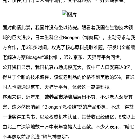
克，仅在美日等富人圈中流行，其中就包括一些好莱坞影星。
面对此情此景，我国并没有坐以待毙。眼看着我国在生物技术领
Bioagen
域的巨大进步，日本生科企业
（博奥真），主动寻求与我
3
方合作，用
年多时间，攻克了核心原料提取难题，研发出全新缓
Bioagen“
”
老解决方案
派松维
，通过京东、天猫等平台问世。
3
公开资料显示，我国抗衰市场规模庞大，仅中年人口就高达
亿。
5%
得益于全新的技术路径，该缓老制品的价格不到美版的
，普通
国人也能通过京东、天猫等平台，体验这一高端科技。
客观来讲，近年来，
营养品市场骗局
层出不穷，不少老人深受其
Bioagen“
”
害，这必然影响到了
派松维
类的产品形象。不过，得益
8
于诺奖得主背书，以及权威机构认证，其营收已经破亿，
成以上
“
由北上广深等地数十万中老年富裕人士贡献。不少人表示，
睡眠
”“
”
不再像以前那么浅
精气神更足
。