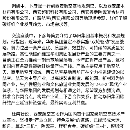
调研中，卜彦峰一行到西安航空基地规划馆，以及西安康本
材料有限公司、西安超码科技有限公司、西安鑫垚陶瓷复合材料
股份有限公司、广联航空(西安)有限公司等地现场参观，详细了解
碳纤维产业发展趋势、市场需求等。
交流座谈中，卜彦峰简要介绍了华阳集团基本概况和发展规
划。他指出，近年来，华阳集团坚定不移实施“双轮驱动”发展战
略，努力蹚出一条产业优、质量高、效益好、可持续的高质量发
展新路。高性能碳纤维是华阳集团发展新产业的主要方向之一，
目前正在全力推动一期示范项目落地，今年底将产出产品，这将
是国内首条高性能碳纤维量产生产线。产品主要应用于航空航
天、商用航空等领域。西安航空基地目前正在全力推进建设的以
航空、航天为主导产业，以高端装备制造、新能源、新材料为协
同产业，生产性服务业和文化旅游业共同发展的“2+3+2”现代产业
体系，与华阳集团的发展规划有相通之处。希望双方加强沟通，
找准合作契合点，构建产业链上下游合作关系，推动华阳集团碳
纤维产业延链补链强链，最终实现互利共赢。
杜崇壮说，西安航空基地作为国内首个国家级航空高技术产
业基地，坚持走“产业立区、特色发展”的道路，已经形成大运、
新舟、翼龙“三机”，陶瓷基、镁锂合金、碳纤维“三材”，模锻液