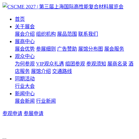
首页
关于展会
展会介绍
组织机构
展品范围
联系我们
展商中心
展会优势
参展细则
广告赞助
展馆分布图
展会服务
观众中心
为何参观
VIP观众礼遇
组团参观
参观须知
展商名录
酒
店服务
展馆介绍
交通路线
同期活动
行业大会
新闻中心
展会新闻
行业新闻
参观申请
参展申请