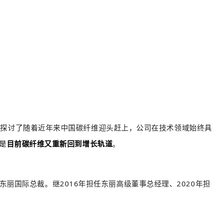
并探讨了随着近年来中国碳纤维迎头赶上，公司在技术领域始终具
是
目前碳纤维又重新回到增长轨道
。
任东丽国际总裁。继2016年担任东丽高级董事总经理、2020年担