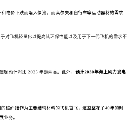
升和电价下跌而陷入停滞，而高尔夫和自行车等运动器材的需求
益于对飞机轻量化以提高其环保性能以及用于下一代飞机的需求不
额预计将比 2025 年翻两番。此外，
预计2030年海上风力发电
丽公司的碳纤维作为主要结构材料的飞机首飞，这
整整花了40年的时
展业务。