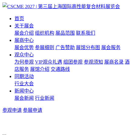
首页
关于展会
展会介绍
组织机构
展品范围
联系我们
展商中心
展会优势
参展细则
广告赞助
展馆分布图
展会服务
观众中心
为何参观
VIP观众礼遇
组团参观
参观须知
展商名录
酒
店服务
展馆介绍
交通路线
同期活动
行业大会
新闻中心
展会新闻
行业新闻
参观申请
参展申请