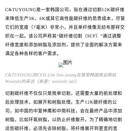
C&TUYOUNG是一家韩国公司，旨在通过切割12K碳纤维
来降低生产3K、6K或其它高性能碳纤维的昂贵成本，尽管
它们的宽度（7毫米）非常小，并且单纤维像无纺布那样交
织在一起。该公司声称其“碳纤维切割（SCF）”通过调整
纤维宽度和添加树脂及添加剂，提供了全面的解决方案来
满足各种各样的客户需求。
C&TUYOUNG的CEO Lim Soo-young在接受韩国商业网站
Wowtale的采访（来源：wowtale.net）
切割碳纤维不仅仅只是简单切割，还需要大量的前处理和
后处理技术，如展开和树脂处理。生产12K碳纤维的公
司，如中国的
中复神鹰
和中简科技，会在最终产品中添加
树脂，比如环氧树脂，以防止纤维散开。为了精确地切割
这些碳纤维，必须先去除树脂，将纤维展开到更宽的宽