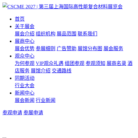
首页
关于展会
展会介绍
组织机构
展品范围
联系我们
展商中心
展会优势
参展细则
广告赞助
展馆分布图
展会服务
观众中心
为何参观
VIP观众礼遇
组团参观
参观须知
展商名录
酒
店服务
展馆介绍
交通路线
同期活动
行业大会
新闻中心
展会新闻
行业新闻
参观申请
参展申请