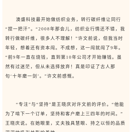
澳盛科技最开始做纺织业务，转行碳纤维让同行
“捏一把汗”。“2008年那会儿，纺织业行情还不错，我
转行做碳纤维，很多人不理解！”许文前说，但我当时
年轻，想着还有资本闯。不成想，这一闯就闯了9年。
“前9年一直在烧钱，直到第10年公司才开始赚钱。虽
然有过迷茫，但从未选择放弃！真是印证了古人那
句‘十年磨一剑’。”许文前感慨。
“专注”与“坚持”是王晓庆对许文前的评价。“他能
为了啃下一个订单，坚持和客户磨上三四年的时间。”
王晓庆说。在她眼里，丈夫独具慧眼、持之以恒的品质