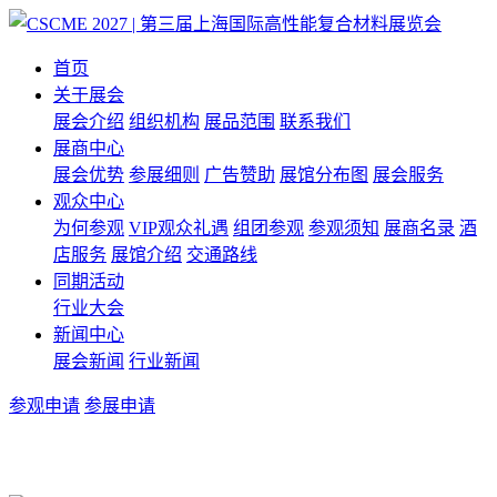
首页
关于展会
展会介绍
组织机构
展品范围
联系我们
展商中心
展会优势
参展细则
广告赞助
展馆分布图
展会服务
观众中心
为何参观
VIP观众礼遇
组团参观
参观须知
展商名录
酒
店服务
展馆介绍
交通路线
同期活动
行业大会
新闻中心
展会新闻
行业新闻
参观申请
参展申请