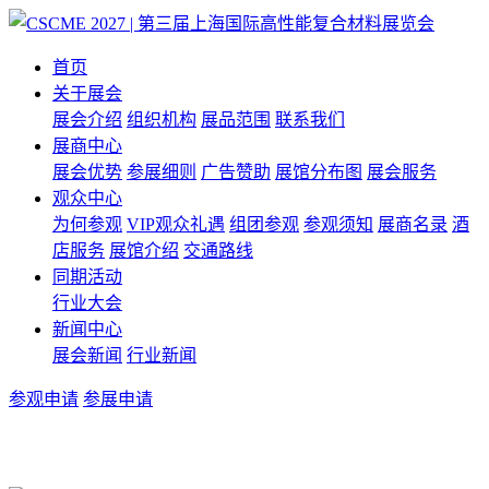
首页
关于展会
展会介绍
组织机构
展品范围
联系我们
展商中心
展会优势
参展细则
广告赞助
展馆分布图
展会服务
观众中心
为何参观
VIP观众礼遇
组团参观
参观须知
展商名录
酒
店服务
展馆介绍
交通路线
同期活动
行业大会
新闻中心
展会新闻
行业新闻
参观申请
参展申请