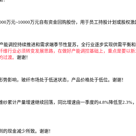
0万元~10000万元自有资金回购股份，用于员工持股计划或股权
产能调控持续推进和需求端季节性复苏，全行业逐步实现供需平衡和
纤维行业必须转变发展思路，在做好产能调控基础上，重点是要以新
的过渡。
谢谢！
势影响，玻纤市场处于低迷状态，产品价格处于低位。谢谢！
计产量增速继续回落，同比增速由一季度的4.8%降低至2.3%
到的现金减少所致。谢谢！