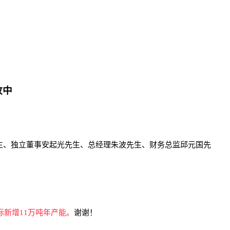
改中
善俊先生、独立董事安起光先生、总经理朱波先生、财务总监邱元国先
际新增11万吨年产能。
谢谢！