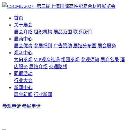
首页
关于展会
展会介绍
组织机构
展品范围
联系我们
展商中心
展会优势
参展细则
广告赞助
展馆分布图
展会服务
观众中心
为何参观
VIP观众礼遇
组团参观
参观须知
展商名录
酒
店服务
展馆介绍
交通路线
同期活动
行业大会
新闻中心
展会新闻
行业新闻
参观申请
参展申请