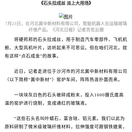
《
石头拉成丝 派上大用场
》
7月23日，在河北冀中新材料有限公司，智能机器人在运输玻璃
纤维产品。
《河北日报》记者贡宪云摄
将硬邦邦的石头拉成丝，用于制造汽车零部件、飞机机
舱、大型风机叶片，这听起来不可思议。但在咱们河北，就
有这样“点石成金”的故事。
近日，记者走进位于沙河市的河北冀中新材料有限公司
（以下简称“冀中新材”）窑炉车间，阵阵热浪扑面而来。
一块块灰白色的石头被碎成粉末，投入1600摄氏度高
温的窑炉进行烧制，变成通红的玻璃液。
“这些石头名叫叶蜡石，富含硅、铝元素。我们以此为
原料研制了微米级玻璃纤维材料，拉伸强度可跟钢铁媲美，