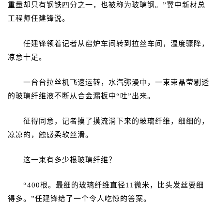
重量却只有钢铁四分之一，也被称为玻璃钢。”冀中新材总
工程师任建锋说。
任建锋领着记者从窑炉车间转到拉丝车间，温度骤降，
凉意十足。
一台台拉丝机飞速运转，水汽弥漫中，一束束晶莹剔透
的玻璃纤维液不断从合金漏板中“吐”出来。
征得同意，记者摸了摸流淌下来的玻璃纤维，细细的，
凉凉的，触感柔软丝滑。
这一束有多少根玻璃纤维？
“400根。最细的玻璃纤维直径11微米，比头发丝要细
得多。”任建锋给了一个令人吃惊的答案。