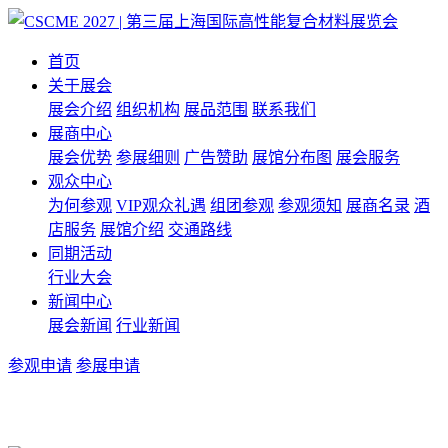
首页
关于展会
展会介绍
组织机构
展品范围
联系我们
展商中心
展会优势
参展细则
广告赞助
展馆分布图
展会服务
观众中心
为何参观
VIP观众礼遇
组团参观
参观须知
展商名录
酒
店服务
展馆介绍
交通路线
同期活动
行业大会
新闻中心
展会新闻
行业新闻
参观申请
参展申请