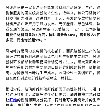
风渡新材是一家专注高性能复合材料产品研发、生产、销
售和服务的国家级高新技术企业。近年来，该公司坚持以
科技创新为引领，改进材料与工艺，开发的多款拉挤复合
材料产品广泛应用于风力发电、光伏能源、绿色建筑、轨
道交通等领域。风渡新材董事长姜峰说：“去年，公司的
拉
挤复合材料销量超6万吨，同比增长近40%；营业收入9亿
多元，同比增长超5%。
”
风电叶片是风力发电机的核心部件，而风渡新材生产的玻
璃纤维拉挤板材就是制造风电叶片主梁的主要材料。风渡
新材研发部部长助理杨滔告诉记者，过去，超大型风电叶
片主梁采用的材料主要是进口碳纤维制成的板材，价格较
高。为降低风电叶片生产成本，公司经过一番调研后，将
目光聚焦到玻璃纤维拉挤板材这一材料上。
杨滔介绍，玻璃纤维和碳纤维都属于高性能材料。与进口
的碳纤维相比，玻璃纤维性价比更高，
通过拉挤工艺可以
让
纤维
的性能得到充分发挥，同时也可以提高叶片的生产
效率，降低生产成本。
瞄准风电叶片用拉挤板材这一领