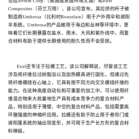
包括Avient Corp.（美国俄亥俄州埃文湖）和Exel
Composites（芬兰万塔），该公司宣布，其拉挤的杆子被
制造商Umbrosa（比利时Roeselare）用于户外雨伞和遮阳
伞系统。Umbrosa的产品被用于海边和丛林等环境中，意
味着它们长期暴露在盐水、雨水、大风和紫外线中，而复
合材料有助于提供长期使用的耐久性而不会受损。
Exel还专注于拉缠工艺，该公司解释说，尽管该工艺
涉及将纤维拉过树脂浴以及加热模具进行固化，但通过先
将纤维缠绕在心轴上，它具有按不同方向交叉缠绕纤维的
能力。在这种高度自动化和可重复的加工中，可以使用纤
维混合物来大批量地生产具有成本竞争力的复合材料产
品，特别适用于薄壁、中空的复合材料产品，包括需要高
环箍
强度的伸缩杆应用。拉缠还有助于防止用于卷帘门或
遮阳篷系统的轴出现变形，并可用于生产长方形的复合材
料梯级。