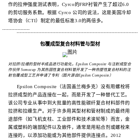
作的拉伸强度测试表明，Cyrco的FRP衬管产生了超过6.0
的剪切
服务系数
。根据 Cyrco 公司的说法，这是美国冷却
塔协会（CTI）制定的最低标准3.0的两倍多。
包覆成型复合材料管与型材
对拉挤/拉缠的型材半成品进行功能化。Epsilon Composite 与注射成型合
作伙伴 Somocap 为其热固性复合材料管开发了一种热塑性复合材料的注
射包覆成型工艺并申请了专利（图片源自Epsilon Composite）
Epsilon Composite（法国盖兰梅多克）没有用螺栓将
拉挤成型的产品连接在一起，而是开发了一种替代工艺。
该公司专业从事中到大批量的高性能碳纤复合材料部件的
拉挤和拉缠生产。对于许多用其型材和管材制成的最终用
途部件（如飞机支柱、工业部件和技术滚轮等）而言，金
属或塑料的端部配件以及嵌件，通常是用粘合剂或螺栓来
连接的，以添加功能或为其他部件提供连接点。2012