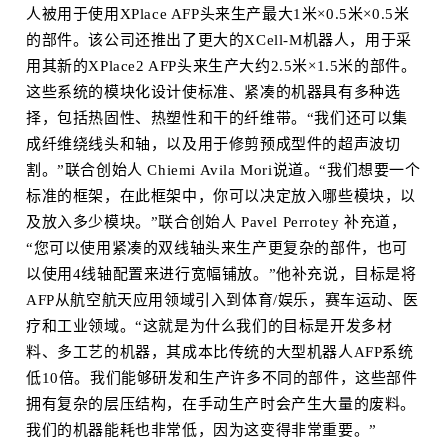
人被用于使用XPlace AFP头来生产最大1米×0.5米×0.5米
的部件。该公司还推出了更大的XCell-M机器人，用于采
用其新的XPlace2 AFP头来生产大约2.5米×1.5米的部件。
这些系统的模块化设计使标准、紧凑的机器具有多种选
择，包括热固性、热塑性和干的纤维带。“我们还可以集
成纤维绕线头和轴，以及用于修剪预成型件的超声波切
割。”联合创始人 Chiemi Avila Mori说道。“我们想要一个
标准的框架，在此框架中，你可以决定放入哪些模块，以
及放入多少模块。”联合创始人 Pavel Perrotey 补充道，
“您可以使用紧凑的双线轴头来生产更复杂的部件，也可
以使用4线轴配置来进行宽幅铺放。”他补充说，目标是将
AFP从航空航天应用领域引入到体育/娱乐，赛车运动、医
疗和工业领域。“这就是为什么我们的目标是开发多材
料、多工艺的机器，其成本比传统的大型机器人AFP系统
低10倍。我们能够研发和生产许多不同的部件，这些部件
拥有复杂的层压结构，在手动生产时会产生大量的废料。
我们的机器能耗也非常低，因为这变得非常重要。”