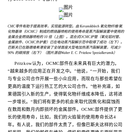
CMC零件有助于提高效率，实现能源转型。由 Keramikblech 氧化物纤维/氧
化物基体（OCMC）制成的燃烧器喷枪的使用寿命是蒸汽裂解装置中使用的
金属合金燃烧器喷枪的 10 倍（上图）。混合式OCMC炉管（氧化铝衬管、
金属嵌件、OCMC外护套）已在电动蒸汽裂解示范中取得了成功（左下）。
巴斯夫已在路德维希港安装了全球首座大型电加热蒸汽裂解装置，可减少
90% 的碳排放（右下）（图片源自Walter E. C. Pritzkow Spezialkeramik）
Pritzkow认为，OCMC部件在未来具有巨大的潜力。
“越来越多的应用正在开发之中。”他说，“一开始，我们
与专业公司合作开展一些小众应用，而现在与那些希望在
更高的温度下运行热工艺的大公司合作。”他补充道，如
果德国引入新的生产，使得氧化物纤维成本降低，这将进
一步增长。“我们将有更多的机会来取代因焦化和腐蚀而
在数周和数月内即损坏的金属部件。OCMC部件提供了更
长的使用寿命，比如，我们的火焰管的使用寿命长达4
年。有人说，我们的部件太贵了，但像巴斯夫这样的公司