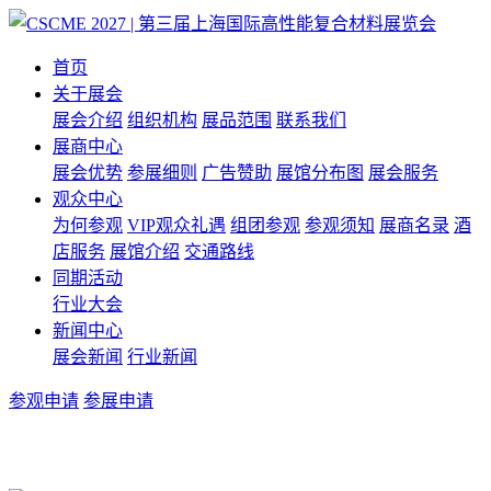
首页
关于展会
展会介绍
组织机构
展品范围
联系我们
展商中心
展会优势
参展细则
广告赞助
展馆分布图
展会服务
观众中心
为何参观
VIP观众礼遇
组团参观
参观须知
展商名录
酒
店服务
展馆介绍
交通路线
同期活动
行业大会
新闻中心
展会新闻
行业新闻
参观申请
参展申请