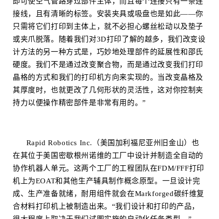
即可使空气管路穿过部件主体，而且每个连接只有一条连
接线，且有清晰的标签。安装夹具或吸盘也是如此——你
只需将它们打印到主体上，就不必担心螺丝松动以及垫子
或夹爪脱落。随着我们对3D打印了解的越多，我们改变设
计方法的另一种方式是，巧妙地处理部件的延展性和邵氏
硬度。我们不是通过改变聚合物，而是通过改变我们打印
晶格的方式和我们的打印机方向来实现的。当改变晶格及
其厚度时，也就更改了几何形状的灵活性，这对你控制夹
持力以便操作精密部件是非常有用的。”
Rapid Robotics Inc.（美国加利福尼亚州旧金山）也
在其位于美国密歇根州诺维的工厂中设计并制造全自动的
协作机器人单元。这两个工厂的工程团队在FDM/FFF打印
机上为EOAT和其他生产辅具制作概念原型。一旦设计完
成、生产准备就绪，耐用组件就会在Markforged碳纤维复
合材料打印机上被制造出来。“我们设计和打印的产品，