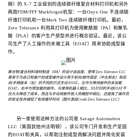
姆）的 X-7 工业级别的连续碳纤维复合材料打印机和另外
两款FDM/FFF Markforged机型：一台Onyx One 不连续碳
纤维打印机和一台Mark Two 连续碳纤维打印机。最初，
Zero Tolerance 利用其打印机为使用聚酰胺（PA）和聚乳
酸（PLA）的客户生产原型并进行概念验证。最近，该公
司生产了人工操作的末端工具（EOAT）用来协助成型操
作。
聚合物/复合材料增材制造（AM）的设计自由度，使得 Zero Tolerance LLC
更易于为自己和客户的成型操作设计用于前向/嵌件固定（中左和右）和后
向/手柄版本（右）的不同的爪式手动 EOAT。左中为等待嵌件的未加载
EOAT，右中为预加载的嵌件。与使用机器人相比，3D打印的手动EOAT不
仅大大降低了成本，而且与手动将嵌件放入热模腔中相比，还提高了操作员
的安全性并缩短了有效循环时间（图片源自Credit Zero Tolerance LLC）
另一家使用这种方法的公司是 Savage Automation
LLC（美国犹他州法明顿），该公司专门开发和生产坚固
的EOAT和夹具，以帮助注射成型商解决问题并简化安装