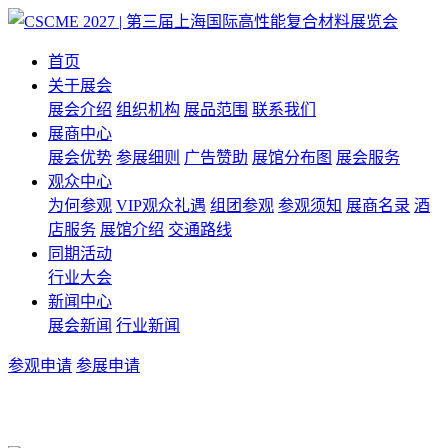
首页
关于展会
展会介绍
组织机构
展品范围
联系我们
展商中心
展会优势
参展细则
广告赞助
展馆分布图
展会服务
观众中心
为何参观
VIP观众礼遇
组团参观
参观须知
展商名录
酒
店服务
展馆介绍
交通路线
同期活动
行业大会
新闻中心
展会新闻
行业新闻
参观申请
参展申请