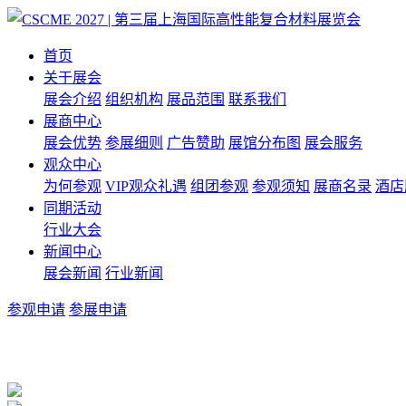
首页
关于展会
展会介绍
组织机构
展品范围
联系我们
展商中心
展会优势
参展细则
广告赞助
展馆分布图
展会服务
观众中心
为何参观
VIP观众礼遇
组团参观
参观须知
展商名录
酒店
同期活动
行业大会
新闻中心
展会新闻
行业新闻
参观申请
参展申请