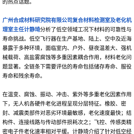
的热点话题。
广
州合成材料研究院有限公司复合材料检测室及老化机
理室主任
计
静琦
分析了低空领域工况下材料的可靠性与
寿命挑战。低空飞行器在生产基地、陆上、空中及近海
暴露于多种环境，面临室内、户外、昼夜温差大、强机
械载荷、高盐雾腐蚀等多重因素耦合作用，材料老化问
题显著。全链条下需要评估的寿命包括储存寿命、服役
寿命和残余寿命。
在温变、腐蚀、振动、冲击、紫外等多重老化因素作用
下，无人机各硬件老化进程呈现分层特征。橡胶、密
封、减震类部件对恶劣环境最敏感，老化速度最快；结
构件、连接线路与传动部件损耗次之；飞控、传感类精
密电子件老化速率相对平缓。计静琦介绍了针对低空经