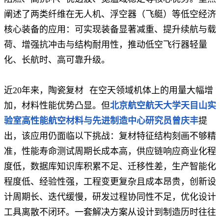
阐述了两类纤维在无人机、浮空器（飞艇）等低空经济
核心装备的应用：可实现装备显著减重、提升续航与载
荷、增强抗冲击与结构耐用性，推动低空飞行器轻量
化、长航时、高可靠升级。
近20年来，
陶瓷复材
在空天领域机体上的用量大幅增
加，材料性能优势凸显。但
北
京航空航天大学天目山实
验室高性能航空材料与先进制造中心研究员
曾
庆丰
提
出，该应用仍面临以下挑战：复材特征结构刻画不够精
准，性能寿命测试周期长成本高，供应链响应商业化程
度低，数据库知识库积累不足、迁移性差，生产智能化
程度低、经验性强，工程变更复杂且成本昂贵，创新设
计周期长、迭代缓慢，研发过程协同性不足，优化设计
工具离散不闭环。一套解决方案从设计到制造历时往往