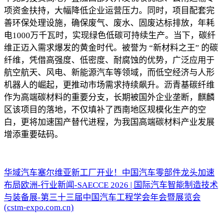
项资金扶持，大幅降低企业运营压力。同时，项目配套完
善环保处理设施，确保废气、废水、固废达标排放，年耗
电1000万千瓦时，实现绿色低碳可持续生产。当下，碳纤
维正迈入需求爆发的黄金时代。被誉为 “新材料之王” 的碳
纤维，凭借高强度、低密度、耐腐蚀的优势，广泛应用于
航空航天、风电、新能源汽车等领域，而低空经济与人形
机器人的崛起，更推动市场需求持续飙升。沥青基碳纤维
作为高端碳材料的重要分支，长期被国外企业垄断，麒麟
区该项目的落地，不仅填补了西南地区规模化生产的空
白，更将加速国产替代进程，为我国高端碳材料产业发展
增添重要砝码。
华域汽车塞尔维亚新工厂开业！中国汽车零部件龙头加速
布局欧洲-行业新闻-SAECCE 2026 | 国际汽车智能制造技术
与装备展-第三十三届中国汽车工程学会年会暨展览会
(cstm-expo.com.cn)