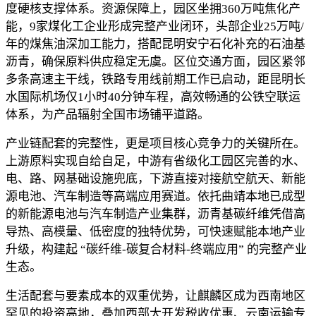
度硬核支撑体系。资源保障上，园区坐拥360万吨焦化产
能，9家煤化工企业形成完整产业闭环，头部企业25万吨/
年的煤焦油深加工能力，搭配昆明安宁石化补充的石油基
沥青，确保原料供应稳定无虞。区位交通方面，园区紧邻
多条高速主干线，铁路专用线前期工作已启动，距昆明长
水国际机场仅1小时40分钟车程，高效畅通的公铁空联运
体系，为产品辐射全国市场铺平道路。
产业链配套的完整性，更是项目核心竞争力的关键所在。
上游原料实现自给自足，中游有省级化工园区完善的水、
电、路、网基础设施兜底，下游直接对接航空航天、新能
源电池、汽车制造等高端应用赛道。依托曲靖本地已成型
的新能源电池与汽车制造产业集群，沥青基碳纤维凭借高
导热、高模量、低密度的独特优势，可快速赋能本地产业
升级，构建起 “碳纤维-碳复合材料-终端应用” 的完整产业
生态。
生活配套与要素成本的双重优势，让麒麟区成为西南地区
罕见的投资高地，叠加西部大开发税收优惠、云南运输专