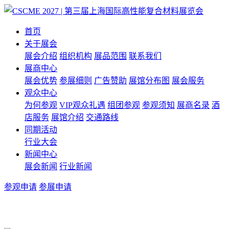
首页
关于展会
展会介绍
组织机构
展品范围
联系我们
展商中心
展会优势
参展细则
广告赞助
展馆分布图
展会服务
观众中心
为何参观
VIP观众礼遇
组团参观
参观须知
展商名录
酒
店服务
展馆介绍
交通路线
同期活动
行业大会
新闻中心
展会新闻
行业新闻
参观申请
参展申请