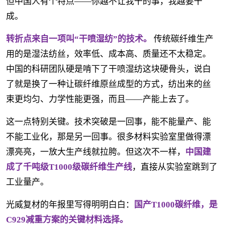
但中国人有个特点——你越不让我干的事，我越要干
成。
转折点来自一项叫“干喷湿纺”的技术。
传统碳纤维生产
用的是湿法纺丝，效率低、成本高、质量还不太稳定。
中国的科研团队硬是啃下了干喷湿纺这块硬骨头，说白
了就是换了一种让碳纤维原丝成型的方式，纺出来的丝
束更均匀、力学性能更强，而且——产能上去了。
这一点特别关键。技术突破是一回事，能不能量产、能
不能工业化，那是另一回事。很多材料实验室里做得漂
漂亮亮，一放大生产线就拉胯。但这次不一样，
中国建
成了千吨级T1000级碳纤维生产线
，直接从实验室跳到了
工业量产。
光威复材的年报里写得明明白白：
国产T1000碳纤维，是
C929减重方案的关键材料选择。