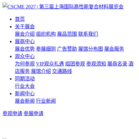
首页
关于展会
展会介绍
组织机构
展品范围
联系我们
展商中心
展会优势
参展细则
广告赞助
展馆分布图
展会服务
观众中心
为何参观
VIP观众礼遇
组团参观
参观须知
展商名录
酒
店服务
展馆介绍
交通路线
同期活动
行业大会
新闻中心
展会新闻
行业新闻
参观申请
参展申请