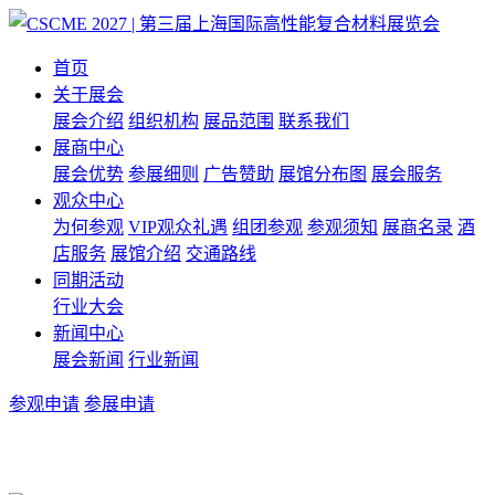
首页
关于展会
展会介绍
组织机构
展品范围
联系我们
展商中心
展会优势
参展细则
广告赞助
展馆分布图
展会服务
观众中心
为何参观
VIP观众礼遇
组团参观
参观须知
展商名录
酒
店服务
展馆介绍
交通路线
同期活动
行业大会
新闻中心
展会新闻
行业新闻
参观申请
参展申请