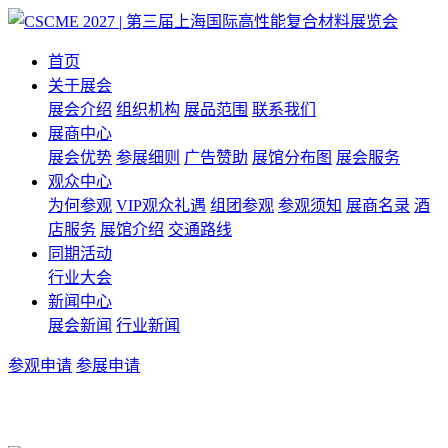
首页
关于展会
展会介绍
组织机构
展品范围
联系我们
展商中心
展会优势
参展细则
广告赞助
展馆分布图
展会服务
观众中心
为何参观
VIP观众礼遇
组团参观
参观须知
展商名录
酒
店服务
展馆介绍
交通路线
同期活动
行业大会
新闻中心
展会新闻
行业新闻
参观申请
参展申请