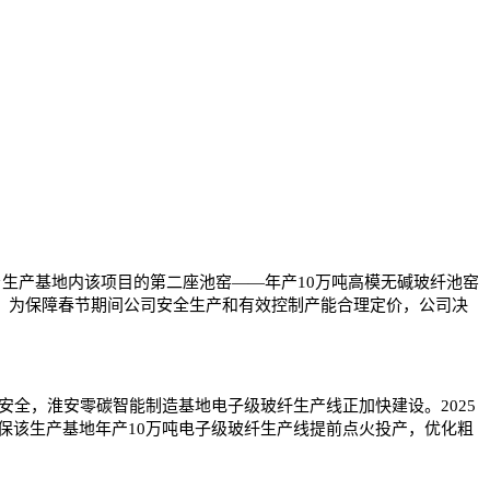
桐乡生产基地内该项目的第二座池窑——年产10万吨高模无碱玻纤池窑
患，为保障春节期间公司安全生产和有效控制产能合理定价，公司决
全，淮安零碳智能制造基地电子级玻纤生产线正加快建设。2025
保该生产基地年产10万吨电子级玻纤生产线提前点火投产，优化粗