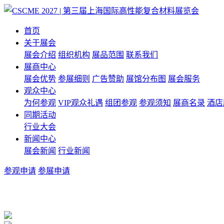
首页
关于展会
展会介绍
组织机构
展品范围
联系我们
展商中心
展会优势
参展细则
广告赞助
展馆分布图
展会服务
观众中心
为何参观
VIP观众礼遇
组团参观
参观须知
展商名录
酒店
同期活动
行业大会
新闻中心
展会新闻
行业新闻
参观申请
参展申请