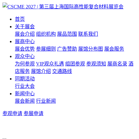
首页
关于展会
展会介绍
组织机构
展品范围
联系我们
展商中心
展会优势
参展细则
广告赞助
展馆分布图
展会服务
观众中心
为何参观
VIP观众礼遇
组团参观
参观须知
展商名录
酒
店服务
展馆介绍
交通路线
同期活动
行业大会
新闻中心
展会新闻
行业新闻
参观申请
参展申请