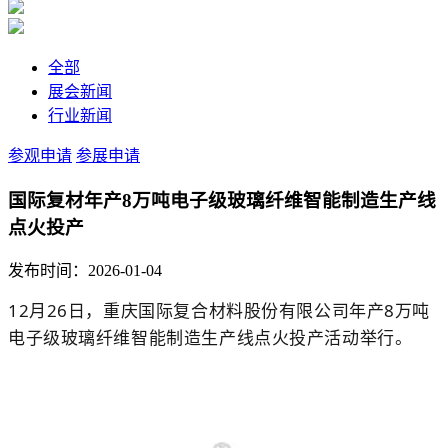
全部
展会新闻
行业新闻
参观申请
参展申请
国际复材年产8万吨电子级玻璃纤维智能制造生产线
点火投产
发布时间：2026-01-04
12月26日，重庆国际复合材料股份有限公司年产8万吨
电子级玻璃纤维智能制造生产线点火投产活动举行。