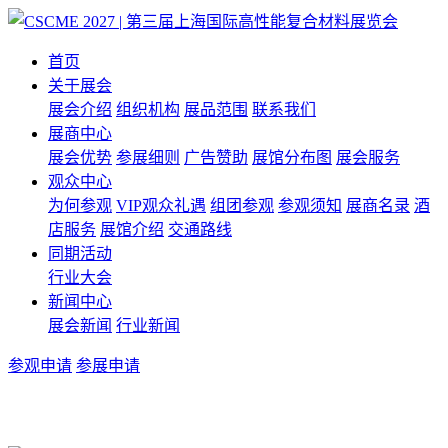
首页
关于展会
展会介绍
组织机构
展品范围
联系我们
展商中心
展会优势
参展细则
广告赞助
展馆分布图
展会服务
观众中心
为何参观
VIP观众礼遇
组团参观
参观须知
展商名录
酒
店服务
展馆介绍
交通路线
同期活动
行业大会
新闻中心
展会新闻
行业新闻
参观申请
参展申请