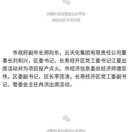
市政府副市长郑向东，云天化集团有限责任公司董
事长刘和兴，区委书记、长寿经开区党工委书记江夏出
席活动并为项目投产点火。市经济信息委总经济师唐忠
伟，区委副书记、区长李茂涛，长寿经开区党工委副书
记、管委会主任冉洪出席活动。