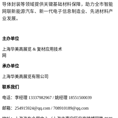
导体封装等领域提供关键基础材料保障，助力全市智能
网联新能源汽车、新一代电子信息制造业、先进材料产
业发展。
主办单位
上海华美高展览 & 复材应用技术
网
承办单位
上海华美高展览有限公司
联系我们
电话：李经理 13337982967 / 姚经理 18551500039
邮箱：254915924@qq.com / 708910189@qq.com