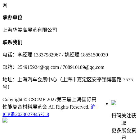
网
承办单位
上海华美高展览有限公司
联系我们
电话：李经理 13337982967 / 姚经理 18551500039
邮箱：254915924@qq.com / 708910189@qq.com
地址：上海汽车会展中心（上海市嘉定区安亭镇博园路 7575
号）
Copyright © CSCME 2027第三届上海国际高
性能复合材料展览会 All Rights Reserved.
沪
ICP备2023027945号-8
扫码关注获
取
更多展会资
讯