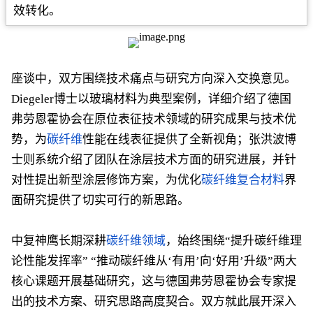
效转化。
座谈中，双方围绕技术痛点与研究方向深入交换意见。
Diegeler博士以玻璃材料为典型案例，详细介绍了德国
弗劳恩霍协会在原位表征技术领域的研究成果与技术优
势，为
碳纤维
性能在线表征提供了全新视角；张洪波博
士则系统介绍了团队在涂层技术方面的研究进展，并针
对性提出新型涂层修饰方案，为优化
碳纤维复合材料
界
面研究提供了切实可行的新思路。
中复神鹰长期深耕
碳纤维领域
，始终围绕“提升碳纤维理
论性能发挥率” “推动碳纤维从‘有用’向‘好用’升级”两大
核心课题开展基础研究，这与德国弗劳恩霍协会专家提
出的技术方案、研究思路高度契合。双方就此展开深入