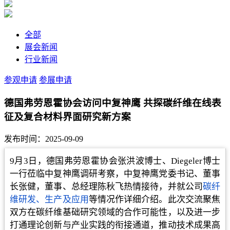
全部
展会新闻
行业新闻
参观申请
参展申请
德国弗劳恩霍协会访问中复神鹰 共探碳纤维在线表
征及复合材料界面研究新方案
发布时间：2025-09-09
9月3日，德国弗劳恩霍协会张洪波博士、Diegeler博士
一行莅临中复神鹰调研考察，中复神鹰党委书记、董事
长张健，董事、总经理陈秋飞热情接待，并就公司
碳纤
维研发、生产及应用
等情况作详细介绍。此次交流聚焦
双方在碳纤维基础研究领域的合作可能性，以及进一步
打通理论创新与产业实践的衔接通道，推动技术成果高