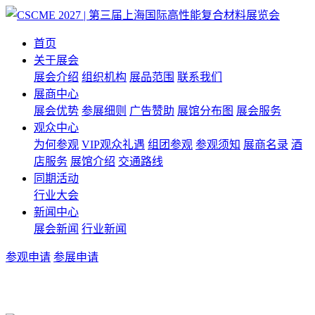
首页
关于展会
展会介绍
组织机构
展品范围
联系我们
展商中心
展会优势
参展细则
广告赞助
展馆分布图
展会服务
观众中心
为何参观
VIP观众礼遇
组团参观
参观须知
展商名录
酒
店服务
展馆介绍
交通路线
同期活动
行业大会
新闻中心
展会新闻
行业新闻
参观申请
参展申请