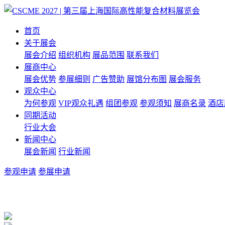
首页
关于展会
展会介绍
组织机构
展品范围
联系我们
展商中心
展会优势
参展细则
广告赞助
展馆分布图
展会服务
观众中心
为何参观
VIP观众礼遇
组团参观
参观须知
展商名录
酒店
同期活动
行业大会
新闻中心
展会新闻
行业新闻
参观申请
参展申请