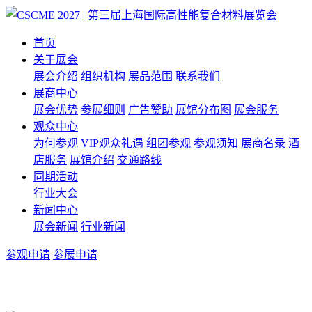
首页
关于展会
展会介绍
组织机构
展品范围
联系我们
展商中心
展会优势
参展细则
广告赞助
展馆分布图
展会服务
观众中心
为何参观
VIP观众礼遇
组团参观
参观须知
展商名录
酒
店服务
展馆介绍
交通路线
同期活动
行业大会
新闻中心
展会新闻
行业新闻
参观申请
参展申请