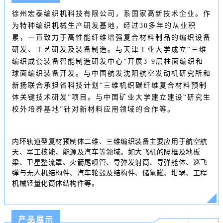
徐州宏泰编织机科技有限公司，系国家高新技术企业。作
为特种编织机械生产研发基地，经过30多年的从业积
累，一直致力于高性能纤维增强复合材料制品的编织设备
研发、工艺研发及装备制造。与天津工业大学成立“三维
编织成套装备智能制造研发中心”开展3-9层柱面编织和
球面编织装备开发。与
中国航发
沈阳航空发动机研究所和
新扬联合承担省科技计划“三维机织碳纤维复合材料预制
体关键技术研发”项目。与中国矿业大学建立建设“研究生
校外培养基地”针对新材料应用领域的合作等。
内环轨道型复材预制体二维、三维编织装备主要应用于航空航
天、军工核能、能源及汽车等领域。如大飞机的隔框及地板
梁、卫星整流罩、火箭尾喷管、导弹发射筒、导弹舱体、
巡飞
弹
与无人机结构件、汽车轮毂及结构件、储氢罐、
坩埚
、工程
机械轻量化筒体结构件等。
产品展示