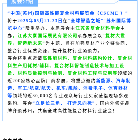
展会介绍
“中国(苏州)国际高性能复合材料展览会（
CSCME
）”
将于
2025年05月21-23日
在
“全球智造之城”“苏州国际博
览中心”
隆重举办，本届展会
由
江苏省复合材料学会
主
办
，江苏大秦国际展览有限公司
承办展会
以
“复材大世
界，智造新未来”
为主题，旨在加强复材产业全链协同、
整合行业优质资源、提升复材行业凝聚力。
展会将重点邀请
高性能材料、复合材料结构设计、复合材
料生产用耗材/辅料、复合材料智能制造技术与加工设
备、材料质量控制与检测、复合材料工程与应用等
领域的
近200家核心品牌厂商参展，将重点邀约
新能源、汽车制
造、军工/航空/航天、机车/舰船、消费电子、体育器材
等
领域的近30,000名专业观众与行业买家莅临现场参观
采购。展会
“立足长三角、 打造风向标”
，国内外领先品
牌齐聚苏州，共襄全球高性能复合材料行业盛会！