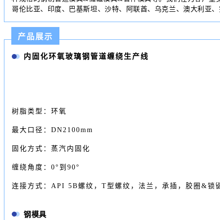
哥伦比亚、印度、巴基斯坦、沙特、阿联酋、乌克兰、澳大利亚、
产品展示
内固化环氧玻璃钢管道缠绕生产线
树脂类型：环氧
最大口径：DN2100mm
固化方式：蒸汽内固化
缠绕角度：0°到90°
连接方式：API 5B螺纹，T型螺纹，法兰，承插，胶圈&锁
钢模具