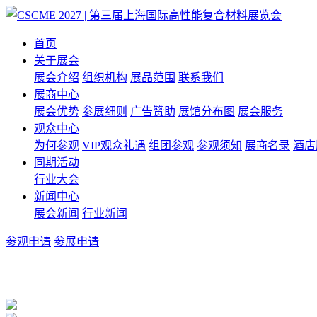
首页
关于展会
展会介绍
组织机构
展品范围
联系我们
展商中心
展会优势
参展细则
广告赞助
展馆分布图
展会服务
观众中心
为何参观
VIP观众礼遇
组团参观
参观须知
展商名录
酒店
同期活动
行业大会
新闻中心
展会新闻
行业新闻
参观申请
参展申请