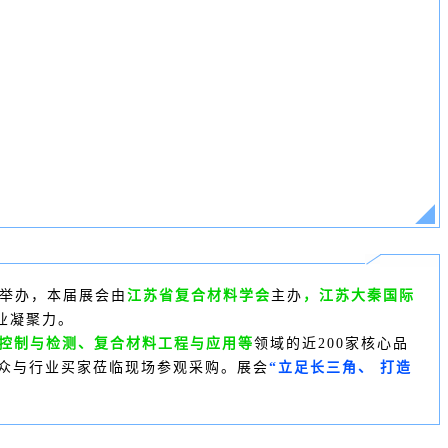
举办，本届展会
由
江苏省复合材料学会
主办
，江苏大秦国际
业凝聚力。
量控制与检测、复合材料工程与应用等
领域的近200家核心品
业观众与行业买家莅临现场参观采购。展会
“立足长三角、 打造