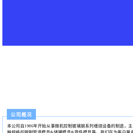
公司概况
本公司自1986年开始从事微机控制玻璃钢系列缠绕设备的制造，
种规格的钢制管道模具&储罐模具&管件模具等。我们在为客户量