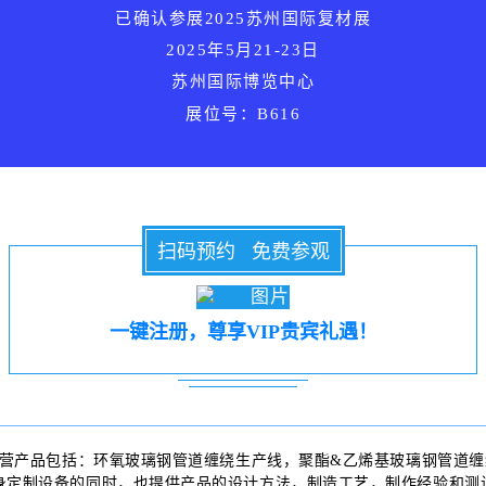
已确认参展
2025苏州国际复材展
2025年5月21-23日
苏州国际博览中心
展位号：B616
扫码预约 免费参观
一键注册，尊享VIP贵宾礼遇！
主营产品包括：环氧
玻璃钢管道
缠绕生产线，聚酯&乙烯基玻璃钢管道缠
身定制设备的同时，也提供产品的设计方法，制造工艺，制作经验和测