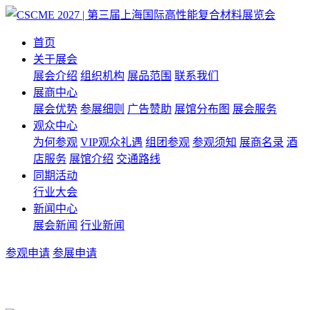
首页
关于展会
展会介绍
组织机构
展品范围
联系我们
展商中心
展会优势
参展细则
广告赞助
展馆分布图
展会服务
观众中心
为何参观
VIP观众礼遇
组团参观
参观须知
展商名录
酒
店服务
展馆介绍
交通路线
同期活动
行业大会
新闻中心
展会新闻
行业新闻
参观申请
参展申请